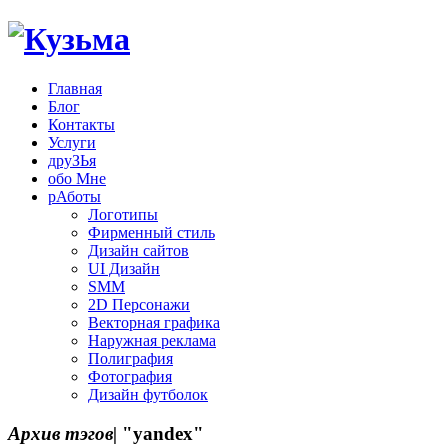
Главная
Блог
Контакты
Услуги
друЗЬя
обо Мне
рАботы
Логотипы
Фирменный стиль
Дизайн сайтов
UI Дизайн
SMM
2D Персонажи
Векторная графика
Наружная реклама
Полиграфия
Фотография
Дизайн футболок
Архив тэгов|
"yandex"